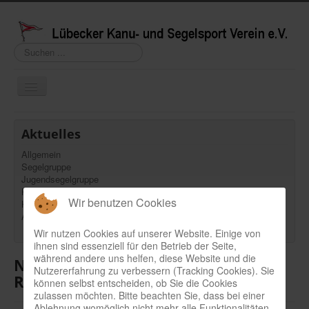
Suchen
...
Navigation
an/aus
Über uns
Aktuelles
Organisatorisches
Allgemein
Segelgruppe
Termine
Jugendsegelgruppe
Aktuelles
Kanuwandergruppe
Wir benutzen Cookies
Kanurennsportgruppe
Vereinsboote
Angelgruppe
Wir nutzen Cookies auf unserer Website. Einige von
Mitgliederbereich
ihnen sind essenziell für den Betrieb der Seite,
während andere uns helfen, diese Website und die
Neptuns Cup - Schatzsuche am
Kontakt/Impressum
Nutzererfahrung zu verbessern (Tracking Cookies). Sie
Ratzeburger See
können selbst entscheiden, ob Sie die Cookies
Datenschutz
zulassen möchten. Bitte beachten Sie, dass bei einer
Ablehnung womöglich nicht mehr alle Funktionalitäten
100 Jahre LKV