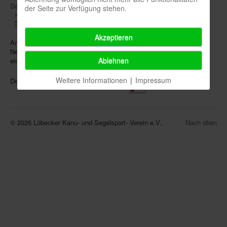
Details
der Seite zur Verfügung stehen.
Kategorie:
Segelgruppe
Veröffentlicht: 03. Juni 2024
Akzeptieren
Am 01.06.2024 gab es für die Erwachsenensegelsparte eine
Neuauflage des historischen LKV "Neptuns Cup". Dieser führte in
Ablehnen
einer Schatzsuche die Crews quer über den Ratzeburger See,
Weitere Informationen
|
Impressum
Den gesamten Artikel gibt es
--->HIER
<---
© 2026 Lübecker Kanu- und Segelsport- Verein e.V.
Nach oben